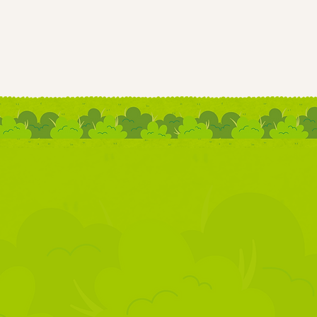
大切に
ービス りらく